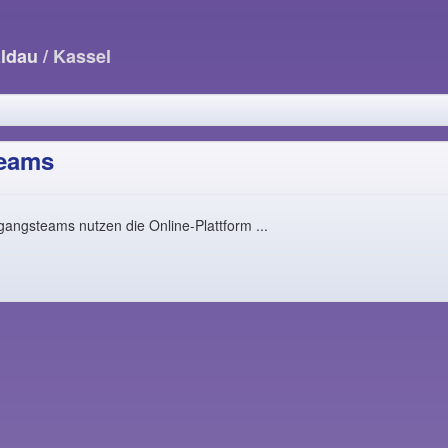
aldau
/ Kassel
eams
angsteams nutzen die Online-Plattform ...